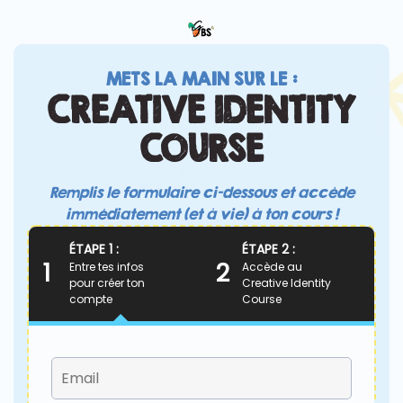
METS LA MAIN SUR LE :
CREATIVE IDENTITY
COURSE
Remplis le formulaire ci-dessous et accède
immédiatement (et à vie) à ton cours !
ÉTAPE 1 :
ÉTAPE 2 :
1
2
Entre tes infos
Accède au
pour créer ton
Creative Identity
compte
Course